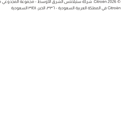
Citroën 2026. شركة ستيلانتس الشرق الأوسط - مجموعة المجدوع
Citroën في المملكة العربية السعودية - ٣٣٦، الخبر، ٣١٤١١ السعودية