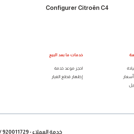
Configurer Citroën C4
عة
خدمات ما بعد البيع
يادة
احجز موعد خدمة
سعار
إظهار قطع الغيار
يل
خدمة العملاء - 920011729 / للشكاوي والاقتراحات - 8002485000